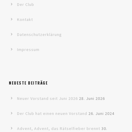
Der Club
Kontakt
Datenschutzerklärung
Impressum
NEUESTE BEITRÄGE
Neuer Vorstand seit Juni 2026
28. Juni 2026
Der Club hat einen neuen Vorstand
26. Juni 2024
Advent, Advent, das Rätselfieber brennt
30.