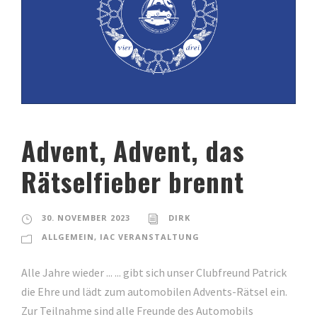
Advent, Advent, das
Rätselfieber brennt
30. NOVEMBER 2023
DIRK
ALLGEMEIN
,
IAC VERANSTALTUNG
Alle Jahre wieder ... ... gibt sich unser Clubfreund Patrick
die Ehre und lädt zum automobilen Advents-Rätsel ein.
Zur Teilnahme sind alle Freunde des Automobils